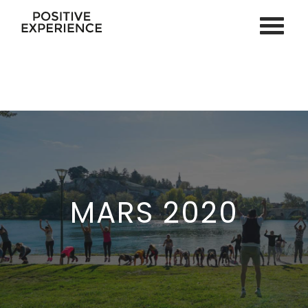
ACCUEIL
SPORT EN LIGNE
VOS COACHS
COACHING PERSONNEL
COACHING PNL & HYPNOSE
SPORT EN ENTREPRISE
MARS 2020
SÉMINAIRE & TEAM BUILDING
ÉVÉNEMENTS PRIVÉS
ACTU
CONTACT