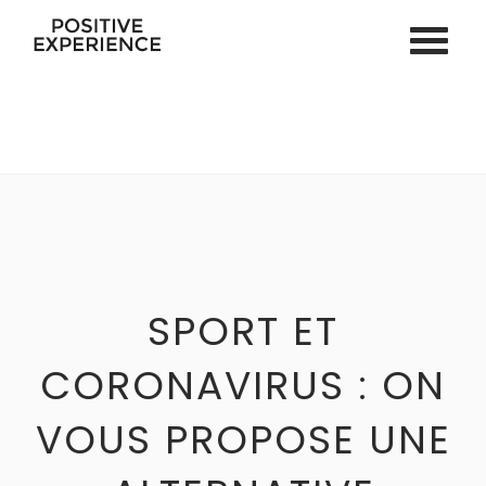
ACCUEIL
SPORT EN LIGNE
VOS COACHS
COACHING PERSONNEL
COACHING PNL & HYPNOSE
SPORT EN ENTREPRISE
SPORT ET
SÉMINAIRE & TEAM BUILDING
CORONAVIRUS : ON
ÉVÉNEMENTS PRIVÉS
VOUS PROPOSE UNE
ACTU
CONTACT