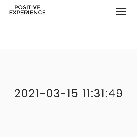
ACCUEIL
SPORT EN LIGNE
VOS COACHS
COACHING PERSONNEL
COACHING PNL & HYPNOSE
SPORT EN ENTREPRISE
2021-03-15 11:31:49
SÉMINAIRE & TEAM BUILDING
ÉVÉNEMENTS PRIVÉS
ACTU
CONTACT