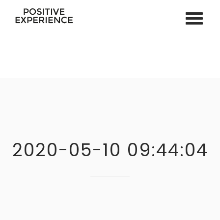
ACCUEIL
SPORT EN LIGNE
VOS COACHS
COACHING PERSONNEL
COACHING PNL & HYPNOSE
SPORT EN ENTREPRISE
2020-05-10 09:44:04
SÉMINAIRE & TEAM BUILDING
ÉVÉNEMENTS PRIVÉS
ACTU
CONTACT